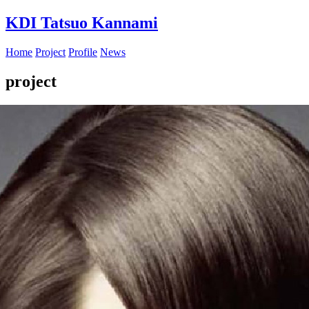
KDI
Tatsuo Kannami
Home
Project
Profile
News
project